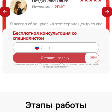
Позднякова Ольга
Нужна консультация?
Источник –
2ГИС
Закажите бесплатную консультацию
Я всегда обращаюсь в этот сервис центр со своей т
Бесплатная консультация со
специалистом
Оставить заявку
Нажимая на кнопку "Оставить заявку" Вы соглашаетесь c
политикой
конфиденциальности
Этапы работы