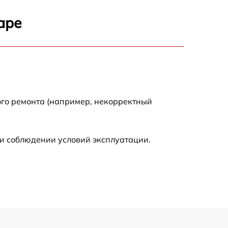
900 р
аре
500 р
600 р
600 р
ого ремонта (например, некорректный
1600 р
и соблюдении условий эксплуатации.
600 р
500 р
500 р