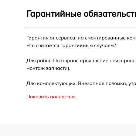
Замена цепи питания
Гарантийные обязательст
Замена термотрубок
Гарантия от сервиса: на смонтированные ко
Замена станции airport
Что считается гарантийным случаем?
Замена подсветки матрицы
Для работ: Повторное проявление неисправн
монтаж запчасти).
Замена батареи
Для комплектующих: Внезапная поломка, утр
Замена аудио выхода
Показать полностью
Замена VGA порта
Замена S-Video порта