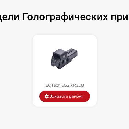
от 60 мин
ели Голографических при
EOTech 552.XR308
Заказать ремонт