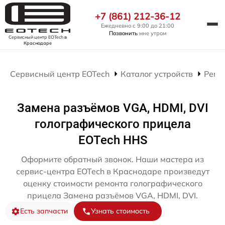
+7 (861) 212-36-12
Ежедневно с 9:00 до 21:00
Позвонить
мне утром
Сервисный центр EOTech
в
Краснодаре
Сервисный центр EOTech
Каталог устройств
Ремо
Замена разъёмов VGA, HDMI, DVI
голографического прицела
EOTech HHS
Оформите обратный звонок. Наши мастера из
сервис-центра EOTech в Краснодаре произведут
оценку стоимости ремонта голографического
прицела Замена разъёмов VGA, HDMI, DVI.
Есть запчасти
Узнать стоимость