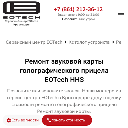
+7 (861) 212-36-12
Ежедневно с 9:00 до 21:00
Позвонить
мне утром
Сервисный центр EOTech
в
Краснодаре
Сервисный центр EOTech
Каталог устройств
Ремо
Ремонт звуковой карты
голографического прицела
EOTech HHS
Позвоните или закажите звонок. Наши мастера из
сервис-центра EOTech в Краснодаре дадут оценку
стоимости ремонта голографического прицела
Ремонт звуковой карты.
Есть запчасти
Узнать стоимость