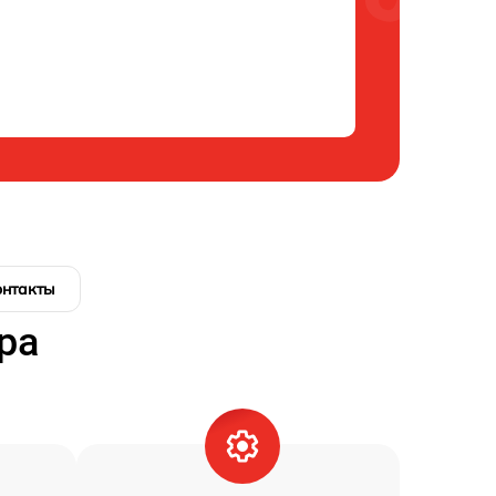
онтакты
ра