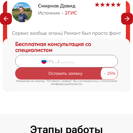
Смирнов Давид
Нужна консультация?
Источник –
2ГИС
Закажите бесплатную консультацию
Сервис вообще огонь) Ремонт был просто фантасти
Бесплатная консультация со
специалистом
Оставить заявку
Нажимая на кнопку "Оставить заявку" Вы соглашаетесь c
политикой
конфиденциальности
Этапы работы