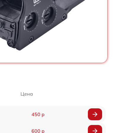
Цена
450 р
600 р