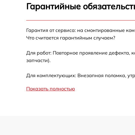
Гарантийные обязательст
Замена термотрубок
Гарантия от сервиса: на смонтированные ко
Замена станции airport
Что считается гарантийным случаем?
Замена подсветки матрицы
Для работ: Повторное проявление дефекта, 
запчасти).
Замена батареи
Для комплектующих: Внезапная поломка, утр
Замена аудио выхода
Показать полностью
Замена VGA порта
Замена S-Video порта
Чистка от вирусов