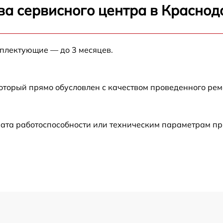
ва сервисного центра в Краснод
от 60 мин
мплектующие — до 3 месяцев.
от 60 мин
от 60 мин
который прямо обусловлен с качеством проведенного ре
от 30 мин
ата работоспособности или техническим параметрам пр
от 60 мин
от 60 мин
от 60 мин
от 60 мин