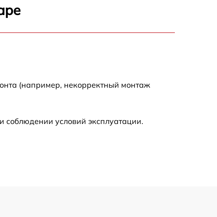
аре
500 р
600 р
600 р
монта (например, некорректный монтаж
1600 р
и соблюдении условий эксплуатации.
600 р
500 р
500 р
600 р