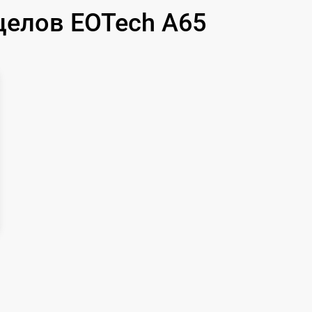
600 р
целов EOTech A65