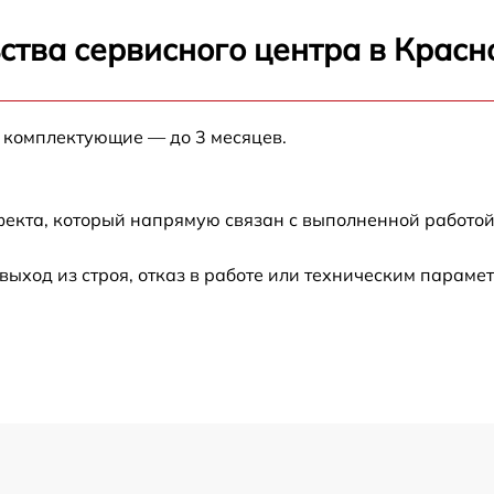
от 120 мин
ства сервисного центра в Красн
от 60 мин
е комплектующие — до 3 месяцев.
от 60 мин
от 60 мин
фекта, который напрямую связан с выполненной работой
от 30 мин
ход из строя, отказ в работе или техническим параме
от 60 мин
от 60 мин
от 60 мин