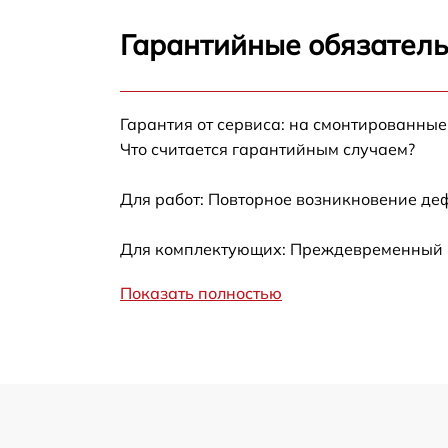
Замена цепи питания
Гарантийные обязатель
Замена термотрубок
Гарантия от сервиса: на смонтированны
Замена станции airport
Что считается гарантийным случаем?
Замена подсветки матрицы
Для работ: Повторное возникновение де
Замена батареи
Для комплектующих: Преждевременный вы
Показать полностью
Замена аудио выхода
Замена VGA порта
Замена S-Video порта