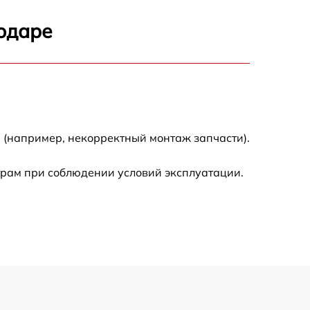
900 р
одаре
500 р
600 р
600 р
 (например, некорректный монтаж запчасти).
1600 р
трам при соблюдении условий эксплуатации.
600 р
500 р
500 р